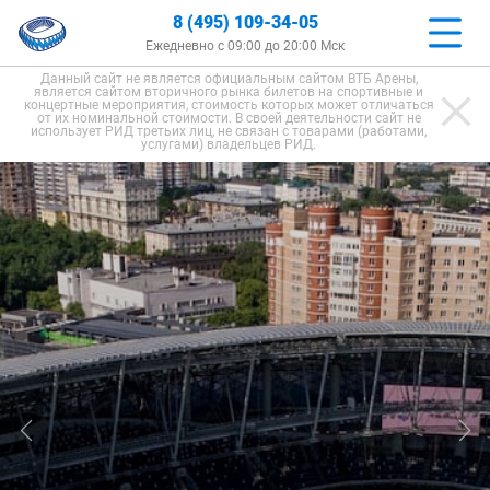
8 (495) 109-34-05
Ежедневно с 09:00 до 20:00 Мск
Данный сайт не является официальным сайтом ВТБ Арены,
является сайтом вторичного рынка билетов на спортивные и
концертные мероприятия, стоимость которых может отличаться
от их номинальной стоимости. В своей деятельности сайт не
использует РИД третьих лиц, не связан с товарами (работами,
услугами) владельцев РИД.