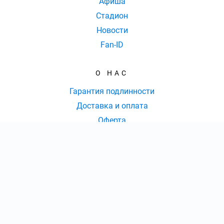
Афиша
Стадион
Новости
Fan-ID
О НАС
Гарантия подлинности
Доставка и оплата
Оферта
Контакты
КОНТАКТЫ
КОЛ-ВО БИЛЕТОВ:
ШТ
СУММА:
₽
8 (495) 109-34-05
|
от
₽
ОТКРЫТЬ
СЕКТОР
Ежедневно с 09:00 до 20:00 Мск
Оформить заказ
info@dinamo-kassa.ru