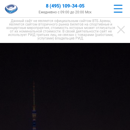
8 (495) 109-34-05
Ежедневно с 09:00 до 20:00 Мск
Данный сайт не является официальным сайтом ВТБ Арены,
является сайтом вторичного рынка билетов на спортивные и
концертные мероприятия, стоимость которых может отличаться
от их номинальной стоимости. В своей деятельности сайт не
использует РИД третьих лиц, не связан с товарами (работами,
услугами) владельцев РИД.