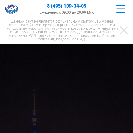
8 (495) 109-34-05
Ежедневно с 09:00 до 20:00 Мск
Данный сайт не является официальным сайтом ВТБ Арены,
является сайтом вторичного рынка билетов на спортивные и
концертные мероприятия, стоимость которых может отличаться
от их номинальной стоимости. В своей деятельности сайт не
использует РИД третьих лиц, не связан с товарами (работами,
услугами) владельцев РИД.