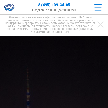
8 (495) 109-34-05
Ежедневно с 09:00 до 20:00 Мск
Данный сайт не является официальным сайтом ВТБ Арены,
является сайтом вторичного рынка билетов на спортивные и
концертные мероприятия, стоимость которых может отличаться
от их номинальной стоимости. В своей деятельности сайт не
использует РИД третьих лиц, не связан с товарами (работами,
услугами) владельцев РИД.